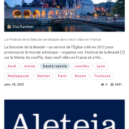
Elsa Rambier
Le Festival de la Beauté se déploie dans neuf villes en France
La Diaconie de la Beauté – un service de l’Église créé en 2012 pour
promouvoir le monde artistique – organise son Festival de la Beauté [1]
sur le thème du souffle, dans neuf villes en France et à Mo...
Auch
Autun
haute-savoie
Lourdes
Lyon
Madagascar
Nantes
Paris
Rouen
Toulouse
janv. 29, 2023
0
6431