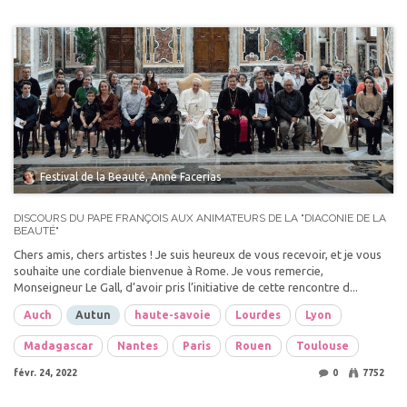
Festival de la Beauté, Anne Facerias
DISCOURS DU PAPE FRANÇOIS AUX ANIMATEURS DE LA "DIACONIE DE LA
BEAUTÉ"
Chers amis, chers artistes ! Je suis heureux de vous recevoir, et je vous
souhaite une cordiale bienvenue à Rome. Je vous remercie,
Monseigneur Le Gall, d’avoir pris l’initiative de cette rencontre d...
Auch
Autun
haute-savoie
Lourdes
Lyon
Madagascar
Nantes
Paris
Rouen
Toulouse
févr. 24, 2022
0
7752